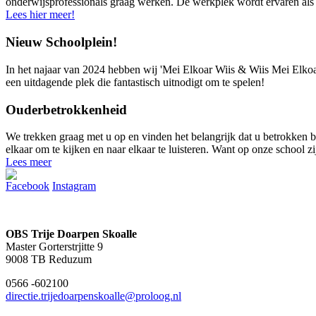
onderwijsprofessionals graag werken. De werkplek wordt ervaren als 
Lees hier meer!
Nieuw Schoolplein!
In het najaar van 2024 hebben wij 'Mei Elkoar Wiis & Wiis Mei Elkoar
een uitdagende plek die fantastisch uitnodigt om te spelen!
Ouderbetrokkenheid
We trekken graag met u op en vinden het belangrijk dat u betrokken 
elkaar om te kijken en naar elkaar te luisteren. Want op onze school z
Lees meer
Facebook
Instagram
OBS Trije Doarpen Skoalle
Master Gorterstrjitte 9
9008 TB Reduzum
0566 -602100
directie.trijedoarpenskoalle@proloog.nl