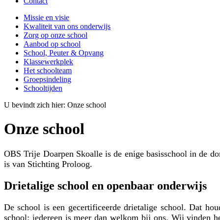
Contact
Missie en visie
Kwaliteit van ons onderwijs
Zorg op onze school
Aanbod op school
School, Peuter & Opvang
Klassewerkplek
Het schoolteam
Groepsindeling
Schooltijden
U bevindt zich hier:
Onze school
Onze school
OBS Trije Doarpen Skoalle is de enige basisschool in de dor
is van Stichting Proloog.
Drietalige school en openbaar onderwijs
De school is een gecertificeerde drietalige school. Dat h
school: iedereen is meer dan welkom bij ons. Wij vinden he