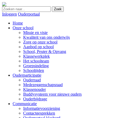
Zoek
Inloggen
Ouderportaal
Home
Onze school
Missie en visie
Kwaliteit van ons onderwijs
Zorg op onze school
Aanbod op school
School, Peuter & Opvang
Klassewerkplek
Het schoolteam
Groepsindeling
Schooltijden
Ouderparticipatie
Ouderraad
Medezeggenschapsraad
Klassenouder
Buddysysteem voor nieuwe ouders
Ouderbijdrage
Communicatie
Informatievoorziening
Contactgesprekken
Ouderportaal klasbord