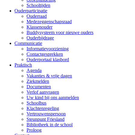
Schooltijden
Ouderparticipatie
Ouderraad
Medezeggenschapsraad
Klassenouder
Buddysysteem voor nieuwe ouders
Ouderbijdrage
Communicatie
Informatievoorziening
Contactgesprekken
Ouderportaal klasbord
Praktisch
Agenda
Vakanties & vrije dagen
Ziekmelden
Documenten
Verlof aanvragen
Uw kind bij ons aanmelden
Schoolbus
Klachtenregeling
Vertrouwenspersoon
Steunpunt Friesland
Bibliotheek in de school
Proloog