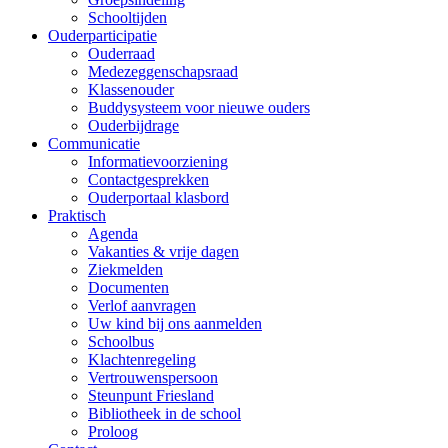
Schooltijden
Ouderparticipatie
Ouderraad
Medezeggenschapsraad
Klassenouder
Buddysysteem voor nieuwe ouders
Ouderbijdrage
Communicatie
Informatievoorziening
Contactgesprekken
Ouderportaal klasbord
Praktisch
Agenda
Vakanties & vrije dagen
Ziekmelden
Documenten
Verlof aanvragen
Uw kind bij ons aanmelden
Schoolbus
Klachtenregeling
Vertrouwenspersoon
Steunpunt Friesland
Bibliotheek in de school
Proloog