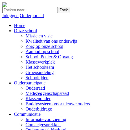
Zoek
Inloggen
Ouderportaal
Home
Onze school
Missie en visie
Kwaliteit van ons onderwijs
Zorg op onze school
Aanbod op school
School, Peuter & Opvang
Klassewerkplek
Het schoolteam
Groepsindeling
Schooltijden
Ouderparticipatie
Ouderraad
Medezeggenschapsraad
Klassenouder
Buddysysteem voor nieuwe ouders
Ouderbijdrage
Communicatie
Informatievoorziening
Contactgesprekken
Ouderportaal klasbord