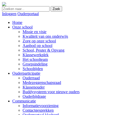
Zoek
Inloggen
Ouderportaal
Home
Onze school
Missie en visie
Kwaliteit van ons onderwijs
Zorg op onze school
Aanbod op school
School, Peuter & Opvang
Klassewerkplek
Het schoolteam
Groepsindeling
Schooltijden
Ouderparticipatie
Ouderraad
Medezeggenschapsraad
Klassenouder
Buddysysteem voor nieuwe ouders
Ouderbijdrage
Communicatie
Informatievoorziening
Contactgesprekken
Ouderportaal klasbord