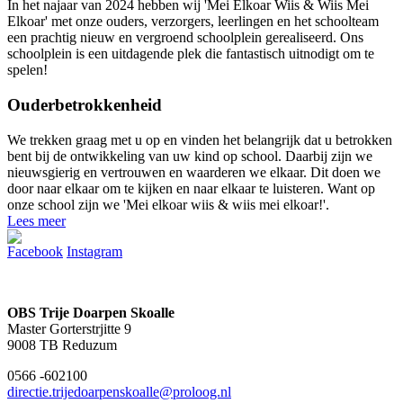
In het najaar van 2024 hebben wij 'Mei Elkoar Wiis & Wiis Mei
Elkoar' met onze ouders, verzorgers, leerlingen en het schoolteam
een prachtig nieuw en vergroend schoolplein gerealiseerd. Ons
schoolplein is een uitdagende plek die fantastisch uitnodigt om te
spelen!
Ouderbetrokkenheid
We trekken graag met u op en vinden het belangrijk dat u betrokken
bent bij de ontwikkeling van uw kind op school. Daarbij zijn we
nieuwsgierig en vertrouwen en waarderen we elkaar. Dit doen we
door naar elkaar om te kijken en naar elkaar te luisteren. Want op
onze school zijn we 'Mei elkoar wiis & wiis mei elkoar!'.
Lees meer
Facebook
Instagram
OBS Trije Doarpen Skoalle
Master Gorterstrjitte 9
9008 TB Reduzum
0566 -602100
directie.trijedoarpenskoalle@proloog.nl