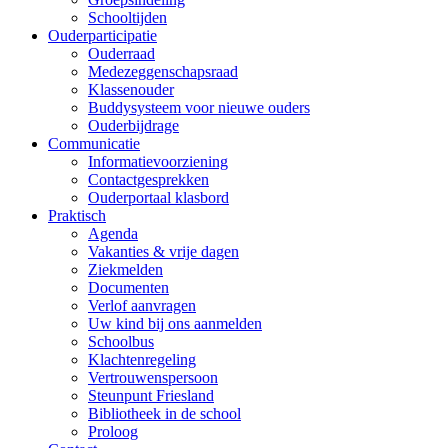
Schooltijden
Ouderparticipatie
Ouderraad
Medezeggenschapsraad
Klassenouder
Buddysysteem voor nieuwe ouders
Ouderbijdrage
Communicatie
Informatievoorziening
Contactgesprekken
Ouderportaal klasbord
Praktisch
Agenda
Vakanties & vrije dagen
Ziekmelden
Documenten
Verlof aanvragen
Uw kind bij ons aanmelden
Schoolbus
Klachtenregeling
Vertrouwenspersoon
Steunpunt Friesland
Bibliotheek in de school
Proloog