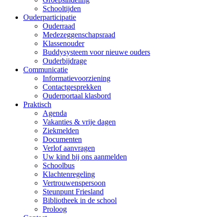
Schooltijden
Ouderparticipatie
Ouderraad
Medezeggenschapsraad
Klassenouder
Buddysysteem voor nieuwe ouders
Ouderbijdrage
Communicatie
Informatievoorziening
Contactgesprekken
Ouderportaal klasbord
Praktisch
Agenda
Vakanties & vrije dagen
Ziekmelden
Documenten
Verlof aanvragen
Uw kind bij ons aanmelden
Schoolbus
Klachtenregeling
Vertrouwenspersoon
Steunpunt Friesland
Bibliotheek in de school
Proloog