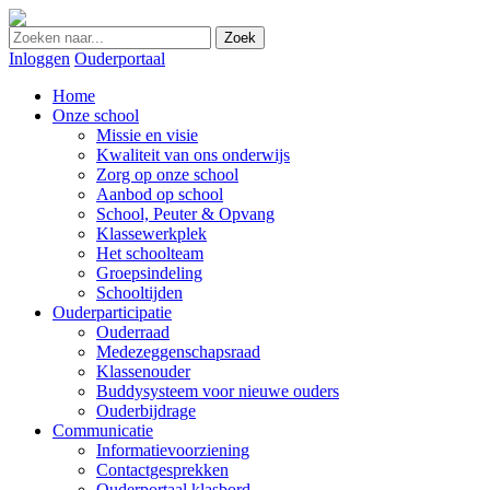
Zoek
Inloggen
Ouderportaal
Home
Onze school
Missie en visie
Kwaliteit van ons onderwijs
Zorg op onze school
Aanbod op school
School, Peuter & Opvang
Klassewerkplek
Het schoolteam
Groepsindeling
Schooltijden
Ouderparticipatie
Ouderraad
Medezeggenschapsraad
Klassenouder
Buddysysteem voor nieuwe ouders
Ouderbijdrage
Communicatie
Informatievoorziening
Contactgesprekken
Ouderportaal klasbord